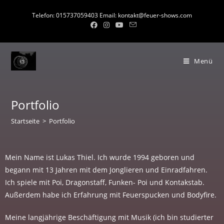
Telefon: 015737059403 Email: kontakt@feuer-shows.com
Menü
Portfolio
Startseite
>
Portfolio
Mein Name ist Lukas Thiel. Ich wurde 1994 geboren und
begann mit 13 Jahren mit dem Jonglieren und Einradfahren.
Ich spiele mit Poi, Dragonstaff, Funken- Poi und Kontakstab.
Außerdem habe ich Erfahrung mit Feuerspucken und Bodyfire.
Meine langjährige Beschäftigung mit Musik (ich bin studierter